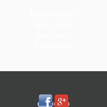
Muito mais
que uma
simples
Ervateira!