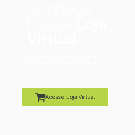
Conheça
Nossa
Loja
Virtual
Agora que você já conhece um pouco
mais sobre a
Erva Mate Canoinhas
,
que tal conhecer
Nossos Produtos!
Acesse Loja Virtual